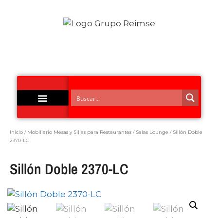
Acero Inoxidable
Inicio
/
Mobiliario Mesas y Sillas para Restaurantes
/
Salas Lounge
/ Sillón Doble
2370-LC
Sillón Doble 2370-LC