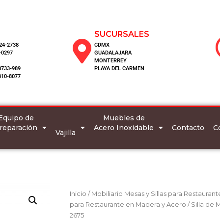
SUCURSALES
124-2738
CDMX
-0297
GUADALAJARA
MONTERREY
8733-989
PLAYA DEL CARMEN
810-8077
Equipo de
Muebles de
reparación
Acero Inoxidable
C
Contacto
Vajilla
Inicio
/
Mobiliario Mesas y Sillas para Restaurant
para Restaurante en Madera y Acero
/ Silla de
2675