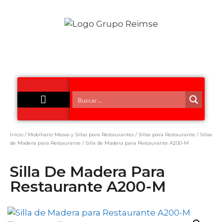
Acero Inoxidable
Inicio
/
Mobiliario Mesas y Sillas para Restaurantes
/
Sillas para Restaurante
/
Sillas
de Madera para Restaurante
/ Silla de Madera para Restaurante A200-M
Silla De Madera Para
Restaurante A200-M