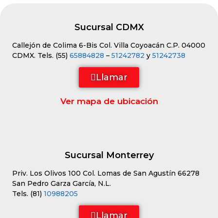
Sucursal CDMX
Callejón de Colima 6-Bis Col. Villa Coyoacán C.P. 04000
CDMX. Tels. (55)
65884828
–
51242782
y
51242738
Llamar
Ver mapa de ubicación
Sucursal Monterrey
Priv. Los Olivos 100 Col. Lomas de San Agustín 66278
San Pedro Garza García, N.L.
Tels. (81)
10988205
Llamar