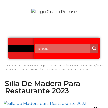
Acero Inoxidable
Inicio
/
Mobiliario Mesas y Sillas para Restaurantes
/
Sillas para Restaurante
/
Sillas
de Madera para Restaurante
/ Silla de Madera para Restaurante 2023
Silla De Madera Para
Restaurante 2023