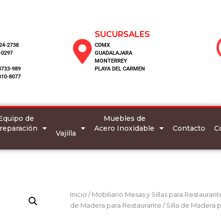
SUCURSALES
124-2738
CDMX
-0297
GUADALAJARA
MONTERREY
8733-989
PLAYA DEL CARMEN
810-8077
Equipo de
Muebles de
reparación
Acero Inoxidable
C
Contacto
Vajilla
Inicio
/
Mobiliario Mesas y Sillas para Restaurant
de Madera para Restaurante
/ Silla de Madera 