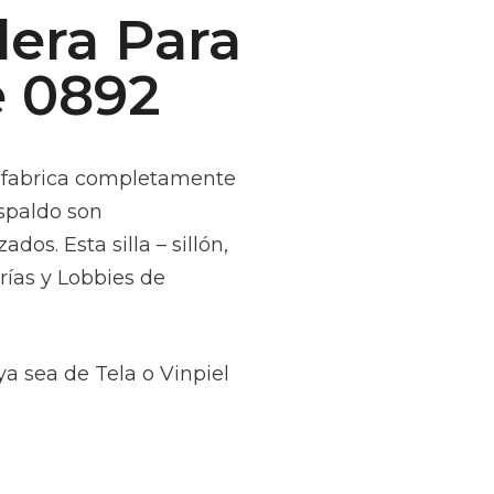
dera Para
e 0892
se fabrica completamente
espaldo son
os. Esta silla – sillón,
rías y Lobbies de
ya sea de Tela o Vinpiel