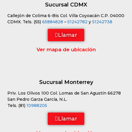
Sucursal CDMX
Callejón de Colima 6-Bis Col. Villa Coyoacán C.P. 04000
CDMX. Tels. (55)
65884828
–
51242782
y
51242738
Llamar
Ver mapa de ubicación
Sucursal Monterrey
Priv. Los Olivos 100 Col. Lomas de San Agustín 66278
San Pedro Garza García, N.L.
Tels. (81)
10988205
Llamar