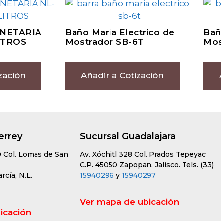
NETARIA
Baño Maria Electrico de
Bañ
ITROS
Mostrador SB-6T
Mos
zación
Añadir a Cotización
errey
Sucursal Guadalajara
0 Col. Lomas de San
Av. Xóchitl 328 Col. Prados Tepeyac
C.P. 45050 Zapopan, Jalisco. Tels. (33)
cía, N.L.
15940296
y
15940297
Ver mapa de ubicación
icación