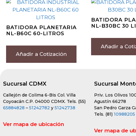
BATIDORA PLA
NL-B30BC 30 L
BATIDORA PLANETARIA
NL-B60C 60-LITROS
Añadir a Coti
Añadir a Cotización
Sucursal CDMX
Sucursal Mont
Callejón de Colima 6-Bis Col. Villa
Priv. Los Olivos 10
Coyoacán C.P. 04000 CDMX. Tels. (55)
Agustín 66278
65884828
–
51242782
y
51242738
San Pedro Garza Gar
Tels. (81)
10988205
Ver mapa de ubicación
Ver mapa de ub