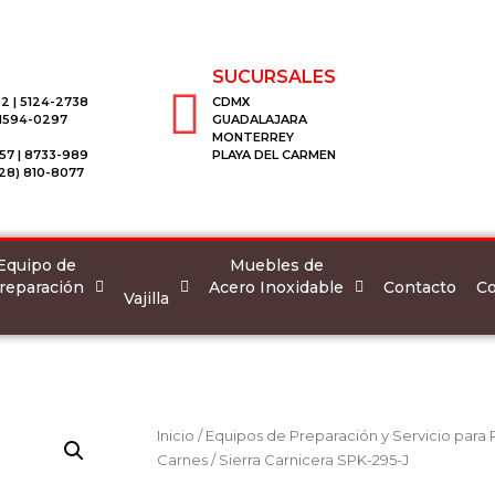
SUCURSALES
2 | 5124-2738
CDMX
 1594-0297
GUADALAJARA
MONTERREY
57 | 8733-989
PLAYA DEL CARMEN
28) 810-8077
Equipo de
Muebles de
reparación
Acero Inoxidable
Co
Contacto
Vajilla
Inicio
/
Equipos de Preparación y Servicio para
Carnes
/ Sierra Carnicera SPK-295-J