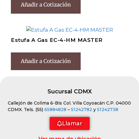
Añadir a Cotización
Estufa A Gas EC-4-HM MASTER
Añadir a Cotización
Sucursal CDMX
Callejón de Colima 6-Bis Col. Villa Coyoacán C.P. 04000
CDMX. Tels. (55)
65884828
–
51242782
y
51242738
Llamar
Ver mapa de ubicación