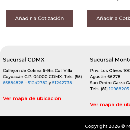
Añadir a Cotización
Añadir a Coti
Sucursal CDMX
Sucursal Mont
Callejón de Colima 6-Bis Col. Villa
Priv. Los Olivos 10
Coyoacán C.P. 04000 CDMX. Tels. (55)
Agustín 66278
65884828
–
51242782
y
51242738
San Pedro Garza Gar
Tels. (81)
10988205
Ver mapa de ubicación
Ver mapa de ub
Copyright 2026 © M