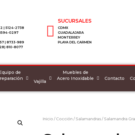
SUCURSALES
2 | 5124-2738
CDMX
 1594-0297
GUADALAJARA
MONTERREY
57 | 8733-989
PLAYA DEL CARMEN
28) 810-8077
Equipo de
Muebles de
reparación
Acero Inoxidable
Co
Contacto
Vajilla
Inicio
/
Cocción
/
Salamandras
/ Salamandra Gra