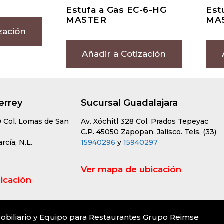
Estufa a Gas EC-6-HG
Est
MASTER
MA
zación
Añadir a Cotización
errey
Sucursal Guadalajara
0 Col. Lomas de San
Av. Xóchitl 328 Col. Prados Tepeyac
C.P. 45050 Zapopan, Jalisco. Tels. (33)
cía, N.L.
15940296
y
15940297
Ver mapa de ubicación
icación
obiliario y Equipo para Restaurantes Grupo Reimse