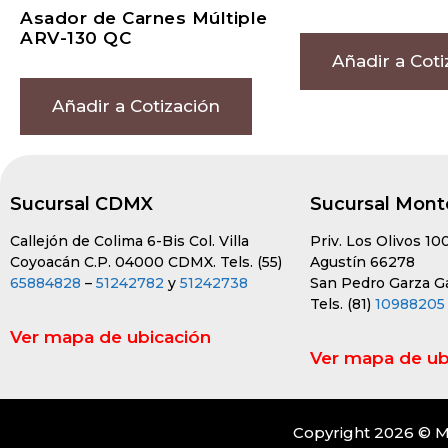
Asador de Carnes Múltiple
ARV-130 QC
Añadir a Coti
Añadir a Cotización
Sucursal CDMX
Sucursal Mont
Callejón de Colima 6-Bis Col. Villa
Priv. Los Olivos 10
Coyoacán C.P. 04000 CDMX. Tels. (55)
Agustín 66278
65884828
–
51242782
y
51242738
San Pedro Garza Gar
Tels. (81)
10988205
Ver mapa de ubicación
Ver mapa de ub
Copyright 2026 © M