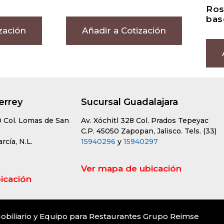
Ros
bas
zación
Añadir a Cotización
errey
Sucursal Guadalajara
0 Col. Lomas de San
Av. Xóchitl 328 Col. Prados Tepeyac
C.P. 45050 Zapopan, Jalisco. Tels. (33)
cía, N.L.
15940296
y
15940297
Ver mapa de ubicación
icación
obiliario y Equipo para Restaurantes Grupo Reimse