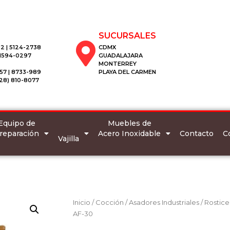
SUCURSALES
2 | 5124-2738
CDMX
 1594-0297
GUADALAJARA
MONTERREY
57 | 8733-989
PLAYA DEL CARMEN
28) 810-8077
Equipo de
Muebles de
reparación
Acero Inoxidable
C
Contacto
Vajilla
Inicio
/
Cocción
/
Asadores Industriales
/
Rostice
AF-30