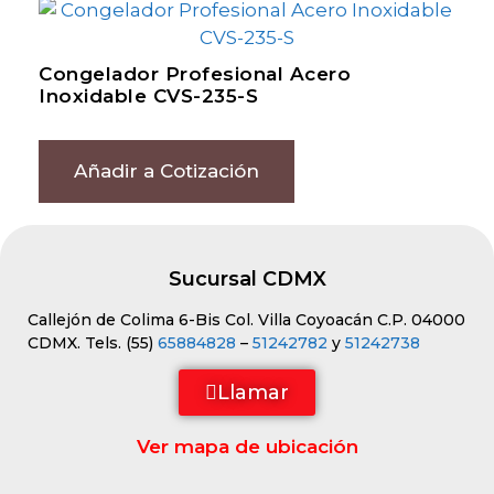
Congelador Profesional Acero
Inoxidable CVS-235-S
Añadir a Cotización
Sucursal CDMX
Callejón de Colima 6-Bis Col. Villa Coyoacán C.P. 04000
CDMX. Tels. (55)
65884828
–
51242782
y
51242738
Llamar
Ver mapa de ubicación