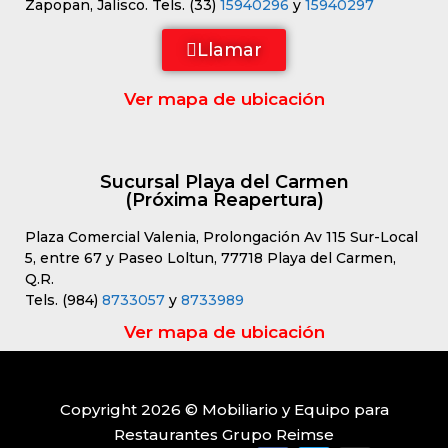
Zapopan, Jalisco. Tels. (33)
15940296
y
15940297
Llamar
Ver mapa de ubicación
Sucursal Playa del Carmen
(Próxima Reapertura)
Plaza Comercial Valenia, Prolongación Av 115 Sur-Local
5, entre 67 y Paseo Loltun, 77718 Playa del Carmen,
Q.R.
Tels. (984)
8733057
y
8733989
Ver mapa de ubicación
Copyright 2026 © Mobiliario y Equipo para
Restaurantes Grupo Reimse