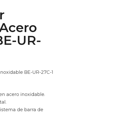
r
 Acero
BE-UR-
 Inoxidable BE-UR-27C-1
 en acero inoxidable.
al.
sistema de barra de