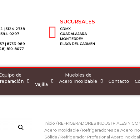
SUCURSALES
2 | 5124-2738
CDMX
 1594-0297
GUADALAJARA
MONTERREY
57 | 8733-989
PLAYA DEL CARMEN
28) 810-8077
Equipo de
Muebles de
reparación
Acero Inoxidable
Co
Contacto
Vajilla
Inicio
/
REFRIGERADORES INDUSTRIALES Y CO
Acero Inoxidable
/
Refrigeradores de Acero Ino
Sólida
/ Refrigerador Profesional Acero Inoxid