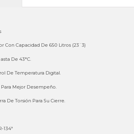
s
ior Con Capacidad De 650 Litros (23¨3)
asta De 43°C.
ol De Temperatura Digital.
r Para Mejor Desempeño.
ra De Torsión Para Su Cierre.
R-134ª