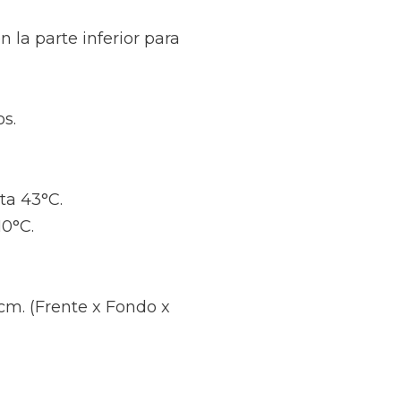
la parte inferior para
os.
ta 43°C.
10°C.
 cm. (Frente x Fondo x