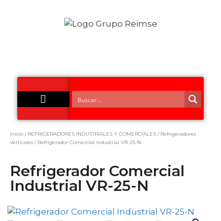
Acero Inoxidable
Inicio
/
REFRIGERADORES INDUSTRIALES Y COMERCIALES
/
Refrigeradores
Verticales
/ Refrigerador Comercial Industrial VR-25-N
Refrigerador Comercial
Industrial VR-25-N