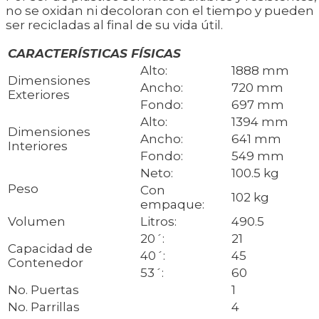
no se oxidan ni decoloran con el tiempo y pueden
ser recicladas al final de su vida útil.
CARACTERÍSTICAS FÍSICAS
Alto:
1888 mm
Dimensiones
Ancho:
720 mm
Exteriores
Fondo:
697 mm
Alto:
1394 mm
Dimensiones
Ancho:
641 mm
Interiores
Fondo:
549 mm
Neto:
100.5 kg
Peso
Con
102 kg
empaque:
Volumen
Litros:
490.5
20´:
21
Capacidad de
40´:
45
Contenedor
53´:
60
No. Puertas
1
No. Parrillas
4