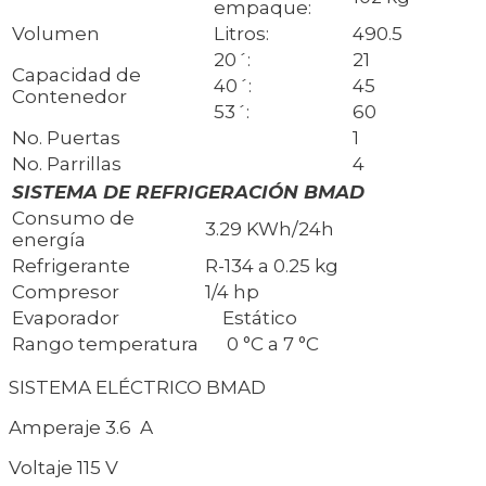
empaque:
Volumen
Litros:
490.5
20´:
21
Capacidad de
40´:
45
Contenedor
53´:
60
No. Puertas
1
No. Parrillas
4
SISTEMA DE REFRIGERACIÓN BMAD
Consumo de
3.29 KWh/24h
energía
Refrigerante
R-134 a 0.25 kg
Compresor
1/4 hp
Evaporador
Estático
Rango temperatura
0 °C a 7 °C
SISTEMA ELÉCTRICO BMAD
Amperaje 3.6 A
Voltaje 115 V