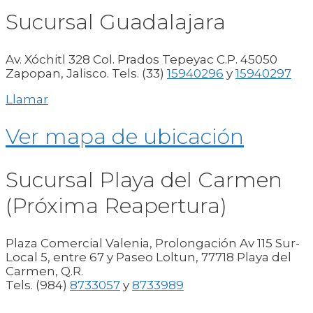
Sucursal Guadalajara
Av. Xóchitl 328 Col. Prados Tepeyac C.P. 45050
Zapopan, Jalisco. Tels. (33)
15940296
y
15940297
Llamar
Ver mapa de ubicación
Sucursal Playa del Carmen
(Próxima Reapertura)
Plaza Comercial Valenia, Prolongación Av 115 Sur-
Local 5, entre 67 y Paseo Loltun, 77718 Playa del
Carmen, Q.R.
Tels. (984)
8733057
y
8733989