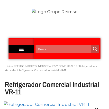
Acero Inoxidable
Inicio
/
REFRIGERADORES INDUSTRIALES Y COMERCIALES
/
Refrigeradores
Verticales
/ Refrigerador Comercial Industrial VR-11
Refrigerador Comercial Industrial
VR-11