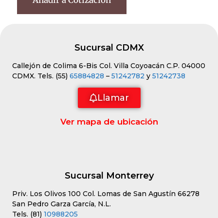
Añadir a Cotización
Sucursal CDMX
Callejón de Colima 6-Bis Col. Villa Coyoacán C.P. 04000
CDMX. Tels. (55)
65884828
–
51242782
y
51242738
Llamar
Ver mapa de ubicación
Sucursal Monterrey
Priv. Los Olivos 100 Col. Lomas de San Agustín 66278
San Pedro Garza García, N.L.
Tels. (81)
10988205