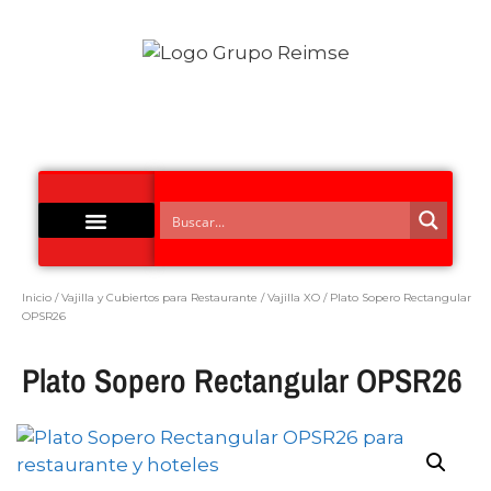
Acero Inoxidable
Inicio
/
Vajilla y Cubiertos para Restaurante
/
Vajilla XO
/ Plato Sopero Rectangular
OPSR26
Plato Sopero Rectangular OPSR26