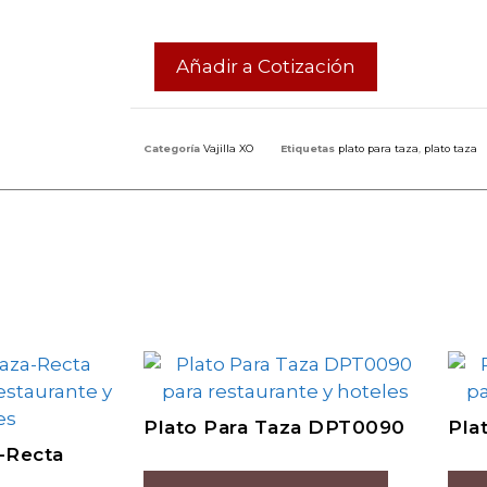
Añadir a Cotización
Categoría
Vajilla XO
Etiquetas
plato para taza
,
plato taza
Plato Para Taza DPT0090
Pla
-Recta