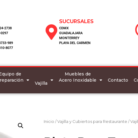
SUCURSALES
124-2738
CDMX
-0297
GUADALAJARA
MONTERREY
8733-989
PLAYA DEL CARMEN
810-8077
Equipo de
Muebles de
reparación
Acero Inoxidable
C
Contacto
Vajilla
Inicio
/
Vajilla y Cubiertos para Restaurante
/
Vaji