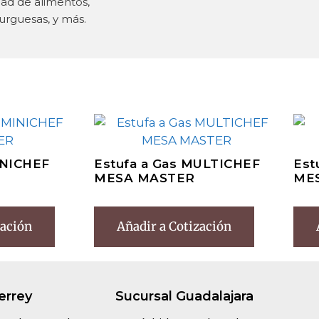
dad de alimentos,
urguesas, y más.
INICHEF
Estufa a Gas MULTICHEF
Est
MESA MASTER
ME
zación
Añadir a Cotización
errey
Sucursal Guadalajara