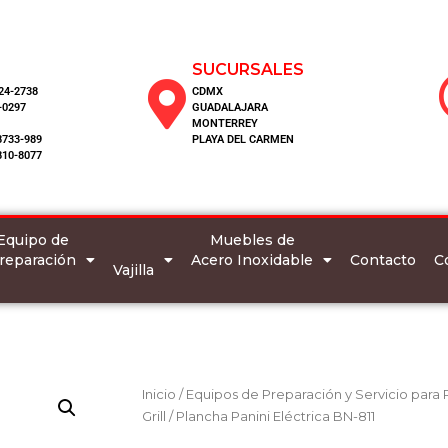
SUCURSALES
124-2738
CDMX
-0297
GUADALAJARA
MONTERREY
8733-989
PLAYA DEL CARMEN
810-8077
Equipo de
Muebles de
reparación
Acero Inoxidable
C
Contacto
Vajilla
Inicio
/
Equipos de Preparación y Servicio para
Grill
/ Plancha Panini Eléctrica BN-811