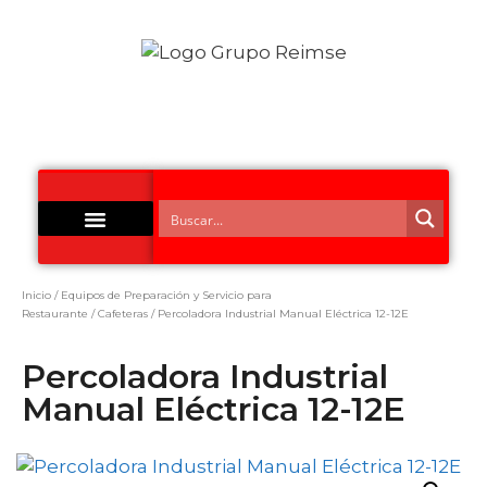
Acero Inoxidable
Inicio
/
Equipos de Preparación y Servicio para
Restaurante
/
Cafeteras
/ Percoladora Industrial Manual Eléctrica 12-12E
Percoladora Industrial
Manual Eléctrica 12-12E