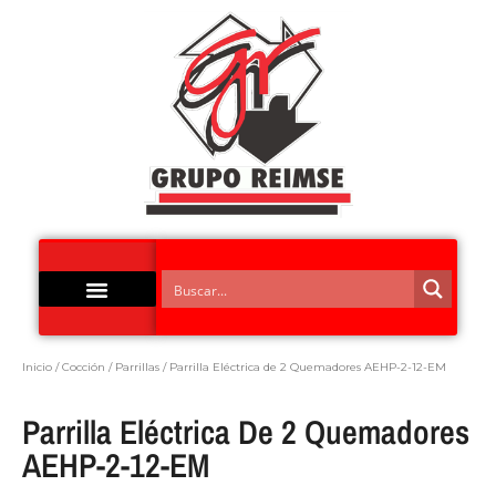
Acero Inoxidable
Inicio
/
Cocción
/
Parrillas
/ Parrilla Eléctrica de 2 Quemadores AEHP-2-12-EM
Parrilla Eléctrica De 2 Quemadores
AEHP-2-12-EM