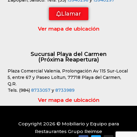
Zapopan, Jalisco. Tels. (33)
15940296
y
15940297
Llamar
Ver mapa de ubicación
Sucursal Playa del Carmen
(Próxima Reapertura)
Plaza Comercial Valenia, Prolongación Av 115 Sur-Local
5, entre 67 y Paseo Loltun, 77718 Playa del Carmen,
Q.R.
Tels. (984)
8733057
y
8733989
Ver mapa de ubicación
Copyright 2026 © Mobiliario y Equipo para
Restaurantes Grupo Reimse