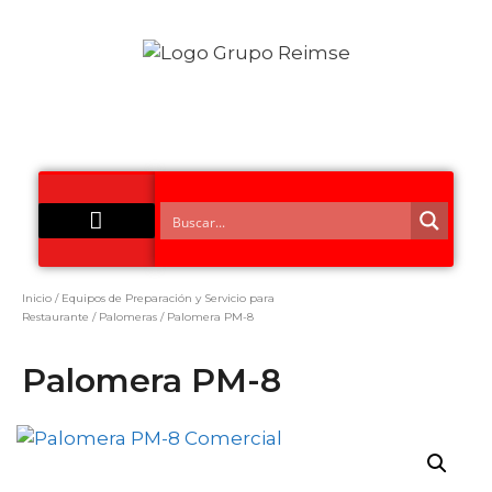
Acero Inoxidable
Inicio
/
Equipos de Preparación y Servicio para
Restaurante
/
Palomeras
/ Palomera PM-8
Palomera PM-8