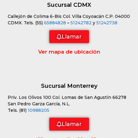
Sucursal CDMX
Callejón de Colima 6-Bis Col. Villa Coyoacán C.P. 04000
CDMX. Tels. (55)
65884828
–
51242782
y
51242738
Llamar
Ver mapa de ubicación
Sucursal Monterrey
Priv. Los Olivos 100 Col. Lomas de San Agustín 66278
San Pedro Garza García, N.L.
Tels. (81)
10988205
Llamar