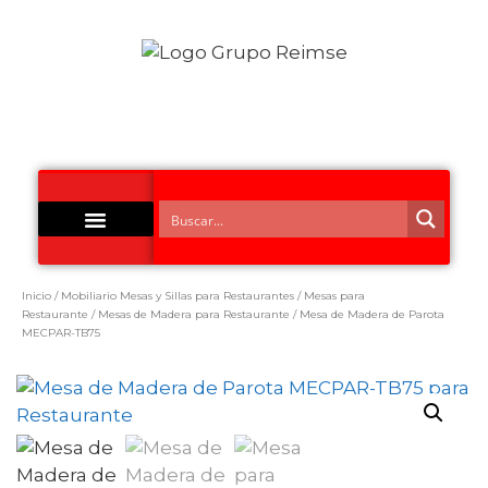
Acero Inoxidable
Inicio
/
Mobiliario Mesas y Sillas para Restaurantes
/
Mesas para
Restaurante
/
Mesas de Madera para Restaurante
/ Mesa de Madera de Parota
MECPAR-TB75