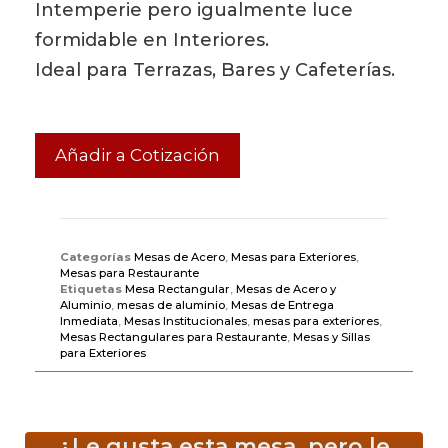
Intemperie pero igualmente luce
formidable en Interiores.
Ideal para Terrazas, Bares y Cafeterías.
Añadir a Cotización
Categorías
Mesas de Acero
,
Mesas para Exteriores
,
Mesas para Restaurante
Etiquetas
Mesa Rectangular
,
Mesas de Acero y
Aluminio
,
mesas de aluminio
,
Mesas de Entrega
Inmediata
,
Mesas Institucionales
,
mesas para exteriores
,
Mesas Rectangulares para Restaurante
,
Mesas y Sillas
para Exteriores
¿Le gusta esta mesa, pero le