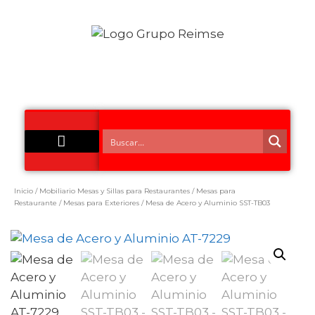
Acero Inoxidable
Inicio
/
Mobiliario Mesas y Sillas para Restaurantes
/
Mesas para
Restaurante
/
Mesas para Exteriores
/ Mesa de Acero y Aluminio SST-TB03