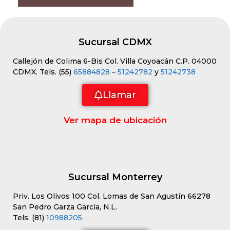
Sucursal CDMX
Callejón de Colima 6-Bis Col. Villa Coyoacán C.P. 04000
CDMX. Tels. (55)
65884828
–
51242782
y
51242738
Llamar
Ver mapa de ubicación
Sucursal Monterrey
Priv. Los Olivos 100 Col. Lomas de San Agustín 66278
San Pedro Garza García, N.L.
Tels. (81)
10988205