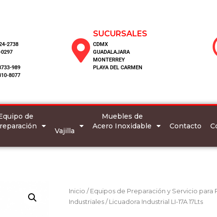
SUCURSALES
124-2738
CDMX
-0297
GUADALAJARA
MONTERREY
8733-989
PLAYA DEL CARMEN
810-8077
Equipo de
Muebles de
reparación
Acero Inoxidable
C
Contacto
Vajilla
Inicio
/
Equipos de Preparación y Servicio para
Industriales
/ Licuadora Industrial LI-17A 17Lts