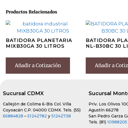
Productos Relacionados
BATIDORA PLANETARIA
BATIDORA PLA
MIXB30GA 30 LITROS
NL-B30BC 30 L
Añadir a Cotización
Añadir a Coti
Sucursal CDMX
Sucursal Mont
Callejón de Colima 6-Bis Col. Villa
Priv. Los Olivos 10
Coyoacán C.P. 04000 CDMX. Tels. (55)
Agustín 66278
65884828
–
51242782
y
51242738
San Pedro Garza Gar
Tels. (81)
10988205