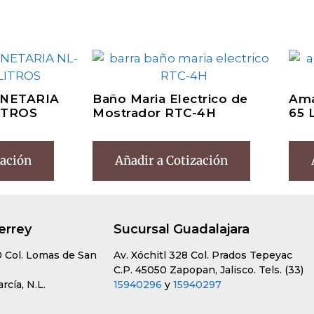
NETARIA
Baño Maria Electrico de
Ama
ITROS
Mostrador RTC-4H
65 
zación
Añadir a Cotización
errey
Sucursal Guadalajara
0 Col. Lomas de San
Av. Xóchitl 328 Col. Prados Tepeyac
C.P. 45050 Zapopan, Jalisco. Tels. (33)
cía, N.L.
15940296
y
15940297