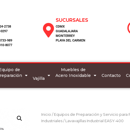
SUCURSALES
124-2738
CDMX
-0297
GUADALAJARA
MONTERREY
8733-989
PLAYA DEL CARMEN
810-8077
Equipo de
Muebles de
reparación
Acero Inoxidable
C
Contacto
Vajilla
Inicio
/
Equipos de Preparación y Servicio para
Industriales
/ Lavavajillas Industrial EASY-400