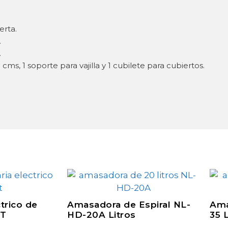
erta.
.
.
ms, 1 soporte para vajilla y 1 cubilete para cubiertos.
trico de
Amasadora de Espiral NL-
Ama
8T
HD-20A Litros
35 L