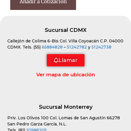
Añadir a Cotización
Sucursal CDMX
Callejón de Colima 6-Bis Col. Villa Coyoacán C.P. 04000
CDMX. Tels. (55)
65884828
–
51242782
y
51242738
Llamar
Ver mapa de ubicación
Sucursal Monterrey
Priv. Los Olivos 100 Col. Lomas de San Agustín 66278
San Pedro Garza García, N.L.
Tels. (81)
10988205