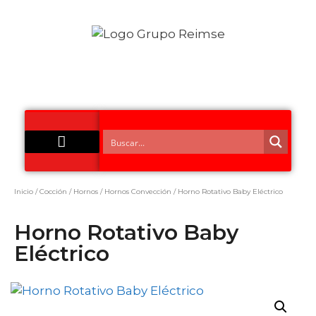
Acero Inoxidable
Inicio
/
Cocción
/
Hornos
/
Hornos Convección
/ Horno Rotativo Baby Eléctrico
Horno Rotativo Baby
Eléctrico