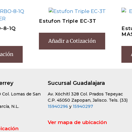
Estufon Triple EC-3T
O-8-1Q
Est
MA
Añadir a Cotización
zación
errey
Sucursal Guadalajara
0 Col. Lomas de San
Av. Xóchitl 328 Col. Prados Tepeyac
C.P. 45050 Zapopan, Jalisco. Tels. (33)
cía, N.L.
15940296
y
15940297
Ver mapa de ubicación
icación