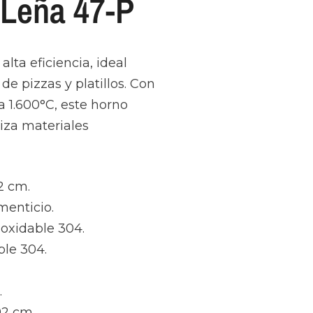
 Leña 47-P
lta eficiencia, ideal
e pizzas y platillos. Con
a 1.600°C, este horno
liza materiales
2 cm.
menticio.
oxidable 304.
le 304.
.
92 cm.