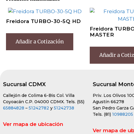
Freidora TURBO-30-5Q HD
Freidora TURB
MASTER
Añadir a Cotización
Añadir a Coti
Sucursal CDMX
Sucursal Mont
Callejón de Colima 6-Bis Col. Villa
Priv. Los Olivos 10
Coyoacán C.P. 04000 CDMX. Tels. (55)
Agustín 66278
65884828
–
51242782
y
51242738
San Pedro Garza Gar
Tels. (81)
10988205
Ver mapa de ubicación
Ver mapa de ub