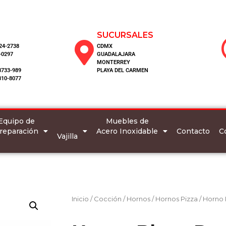
SUCURSALES
124-2738
CDMX
-0297
GUADALAJARA
MONTERREY
8733-989
PLAYA DEL CARMEN
810-8077
Equipo de
Muebles de
reparación
Acero Inoxidable
C
Contacto
Vajilla
Inicio
/
Cocción
/
Hornos
/
Hornos Pizza
/ Horno 