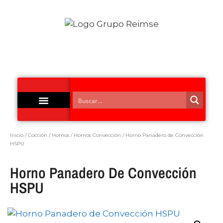
Acero Inoxidable
Inicio
/
Cocción
/
Hornos
/
Hornos Convección
/ Horno Panadero de Convección
HSPU
Horno Panadero De Convección
HSPU