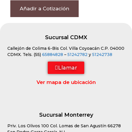
Añadir a Cotización
Sucursal CDMX
Callejón de Colima 6-Bis Col. Villa Coyoacán C.P. 04000
CDMX. Tels. (55)
65884828
–
51242782
y
51242738
Llamar
Ver mapa de ubicación
Sucursal Monterrey
Priv. Los Olivos 100 Col. Lomas de San Agustín 66278
San Pedro Garza García, N.L.