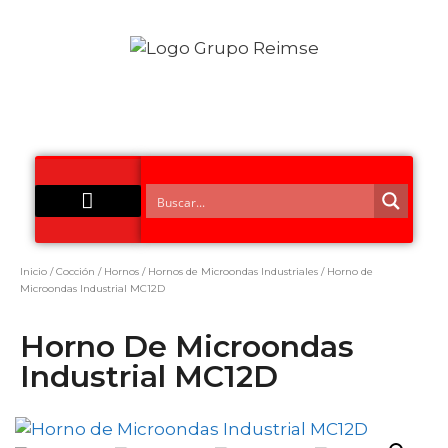
Acero Inoxidable
Inicio
/
Cocción
/
Hornos
/
Hornos de Microondas Industriales
/ Horno de
Microondas Industrial MC12D
Horno De Microondas
Industrial MC12D