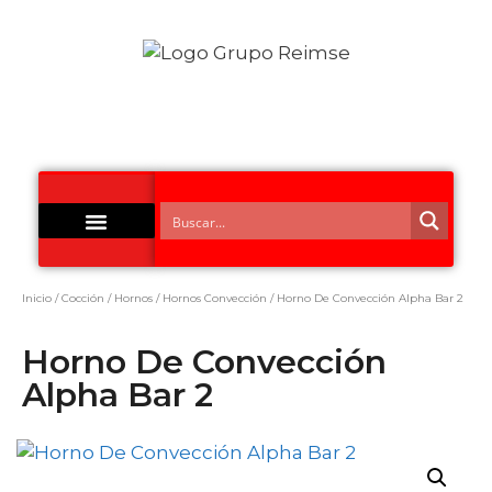
Acero Inoxidable
Inicio
/
Cocción
/
Hornos
/
Hornos Convección
/ Horno De Convección Alpha Bar 2
Horno De Convección
Alpha Bar 2