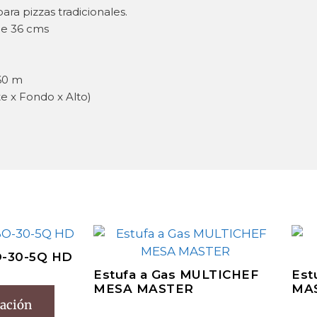
ra pizzas tradicionales.
de 36 cms
.60 m
te x Fondo x Alto)
O-30-5Q HD
Estufa a Gas MULTICHEF
Est
MESA MASTER
MA
zación