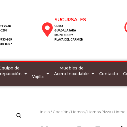
SUCURSALES
124-2738
CDMX
-0297
GUADALAJARA
MONTERREY
8733-989
PLAYA DEL CARMEN
810-8077
Equipo de
Muebles de
reparación
Acero Inoxidable
C
Contacto
Vajilla
Inicio
/
Cocción
/
Hornos
/
Hornos Pizza
/ Horno 