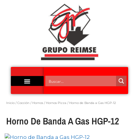
Acero Inoxidable
Inicio
/
Cocción
/
Hornos
/
Hornos Pizza
/ Horno de Banda a Gas HGP-12
Horno De Banda A Gas HGP-12