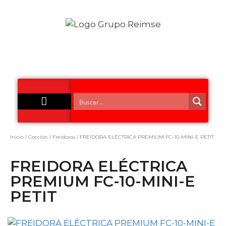
Acero Inoxidable
Inicio
/
Cocción
/
Freidoras
/ FREIDORA ELÉCTRICA PREMIUM FC-10-MINI-E PETIT
FREIDORA ELÉCTRICA
PREMIUM FC-10-MINI-E
PETIT