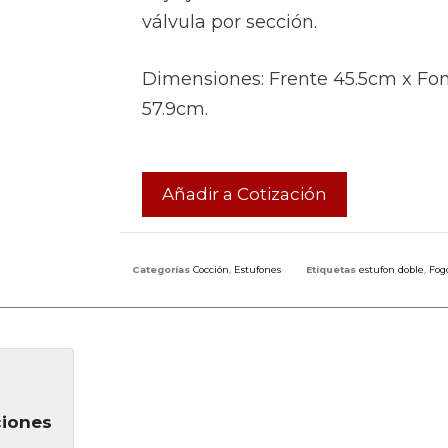
válvula por sección.
Dimensiones: Frente 45.5cm x Fon
57.9cm.
Añadir a Cotización
Categorías
Cocción
,
Estufones
Etiquetas
estufon doble
,
Fog
ciones