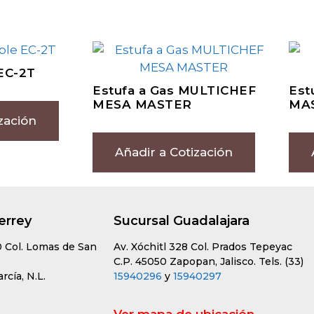
EC-2T
Estufa a Gas MULTICHEF
Est
MESA MASTER
MA
zación
Añadir a Cotización
errey
Sucursal Guadalajara
0 Col. Lomas de San
Av. Xóchitl 328 Col. Prados Tepeyac
C.P. 45050 Zapopan, Jalisco. Tels. (33)
cía, N.L.
15940296
y
15940297
Ver mapa de ubicación