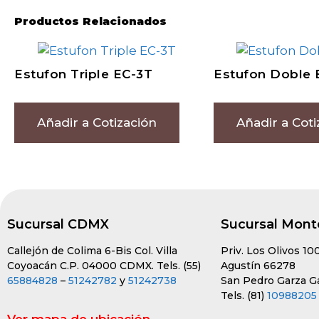
Productos Relacionados
Estufon Triple EC-3T
Estufon Doble 
Añadir a Cotización
Añadir a Coti
Sucursal CDMX
Sucursal Mont
Callejón de Colima 6-Bis Col. Villa
Priv. Los Olivos 10
Coyoacán C.P. 04000 CDMX. Tels. (55)
Agustín 66278
65884828
–
51242782
y
51242738
San Pedro Garza Gar
Tels. (81)
10988205
Ver mapa de ubicación