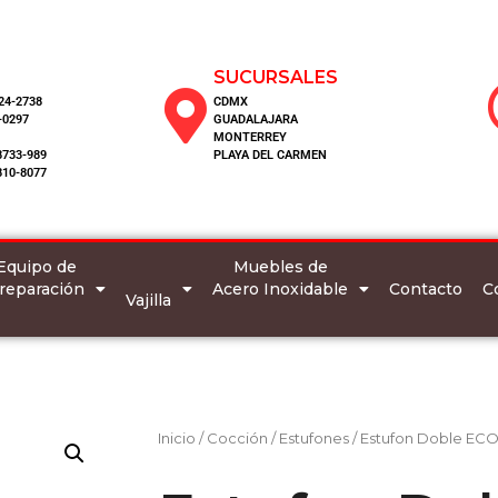
SUCURSALES
124-2738
CDMX
-0297
GUADALAJARA
MONTERREY
8733-989
PLAYA DEL CARMEN
810-8077
Equipo de
Muebles de
reparación
Acero Inoxidable
C
Contacto
Vajilla
Inicio
/
Cocción
/
Estufones
/ Estufon Doble EC