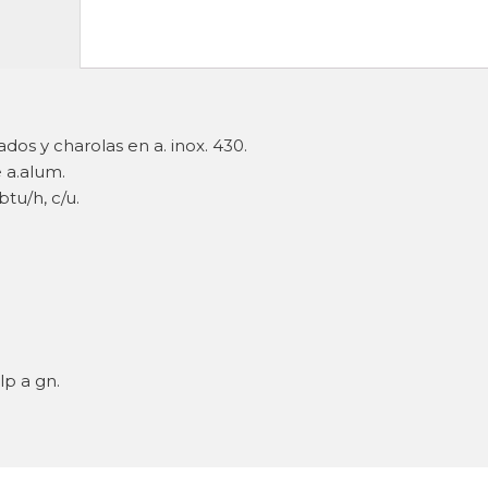
ados y charolas en a. inox. 430.
e a.alum.
tu/h, c/u.
lp a gn.