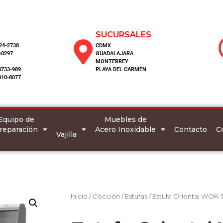
SUCURSALES
124-2738
CDMX
-0297
GUADALAJARA
MONTERREY
8733-989
PLAYA DEL CARMEN
810-8077
Equipo de
Muebles de
reparación
Acero Inoxidable
C
Contacto
Vajilla
Inicio
/
Cocción
/
Estufas
/ Estufa Oriental WOK-