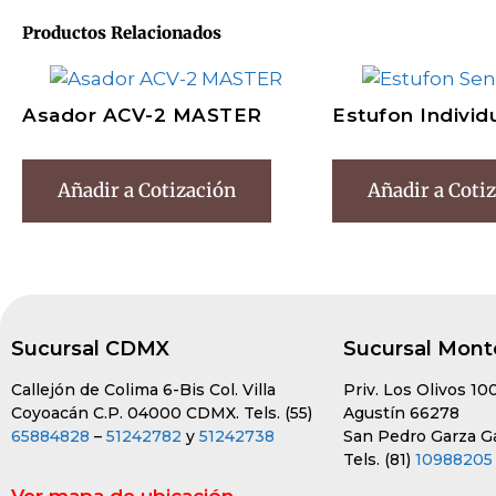
Productos Relacionados
Asador ACV-2 MASTER
Estufon Individ
Añadir a Cotización
Añadir a Coti
Sucursal CDMX
Sucursal Mont
Callejón de Colima 6-Bis Col. Villa
Priv. Los Olivos 10
Coyoacán C.P. 04000 CDMX. Tels. (55)
Agustín 66278
65884828
–
51242782
y
51242738
San Pedro Garza Gar
Tels. (81)
10988205