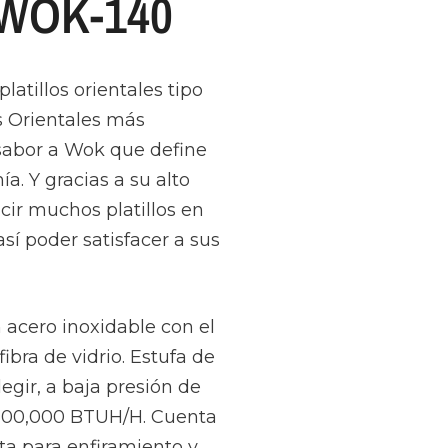
l WOK-140
atillos orientales tipo
s Orientales más
 sabor a Wok que define
a. Y gracias a su alto
ir muchos platillos en
sí poder satisfacer a sus
 acero inoxidable con el
fibra de vidrio. Estufa de
gir, a baja presión de
 200,000 BTUH/H. Cuenta
ta para enfiramiento y