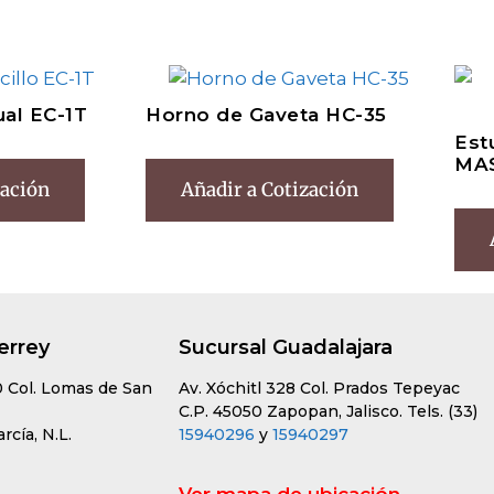
ual EC-1T
Horno de Gaveta HC-35
Est
MA
zación
Añadir a Cotización
errey
Sucursal Guadalajara
0 Col. Lomas de San
Av. Xóchitl 328 Col. Prados Tepeyac
C.P. 45050 Zapopan, Jalisco. Tels. (33)
cía, N.L.
15940296
y
15940297