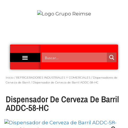
Acero Inoxidable
Inicio
/
REFRIGERADORES INDUSTRIALES Y COMERCIALES
/
Dispensadores de
Cerveza de Barril
/ Dispensador de Cerveza de Barril ADDC-58-HC
Dispensador De Cerveza De Barril
ADDC-58-HC