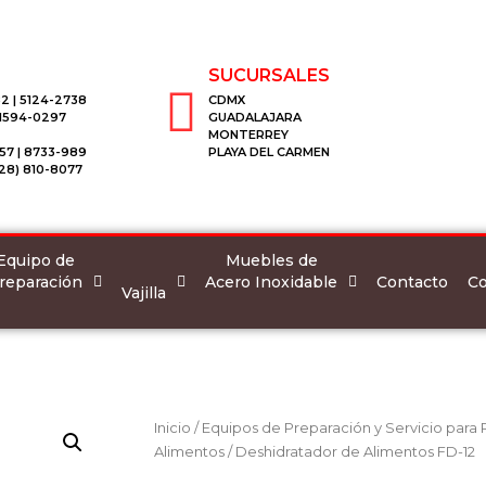
SUCURSALES
2 | 5124-2738
CDMX
 1594-0297
GUADALAJARA
MONTERREY
57 | 8733-989
PLAYA DEL CARMEN
28) 810-8077
Equipo de
Muebles de
reparación
Acero Inoxidable
Co
Contacto
Vajilla
Inicio
/
Equipos de Preparación y Servicio para
Alimentos
/ Deshidratador de Alimentos FD-12