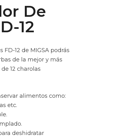
dor De
D-12
os FD-12 de MIGSA podrás
erbas de la mejor y más
de 12 charolas
servar alimentos como:
as etc.
le.
emplado.
para deshidratar