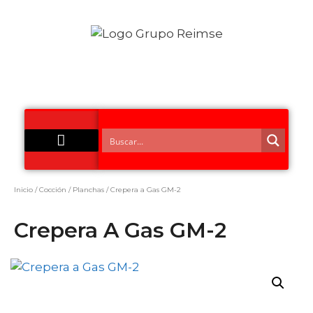
Acero Inoxidable
Inicio
/
Cocción
/
Planchas
/ Crepera a Gas GM-2
Crepera A Gas GM-2