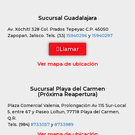
Sucursal Guadalajara
Av. Xóchitl 328 Col. Prados Tepeyac C.P. 45050
Zapopan, Jalisco. Tels. (33)
15940296
y
15940297
Llamar
Ver mapa de ubicación
Sucursal Playa del Carmen
(Próxima Reapertura)
Plaza Comercial Valenia, Prolongación Av 115 Sur-Local
5, entre 67 y Paseo Loltun, 77718 Playa del Carmen,
Q.R.
Tels. (984)
8733057
y
8733989
Ver mapa de ubicación