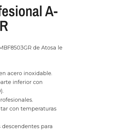
esional A-
GR
x MBF8503GR de Atosa le
 en acero inoxidable.
rte inferior con
).
rofesionales.
ontar con temperaturas
s descendentes para