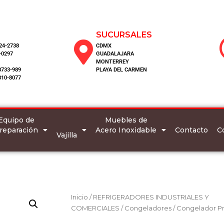
SUCURSALES
124-2738
CDMX
-0297
GUADALAJARA
MONTERREY
8733-989
PLAYA DEL CARMEN
810-8077
Equipo de
Muebles de
reparación
Acero Inoxidable
C
Contacto
Vajilla
Inicio
/
REFRIGERADORES INDUSTRIALES Y
COMERCIALES
/
Congeladores
/ Congelador P