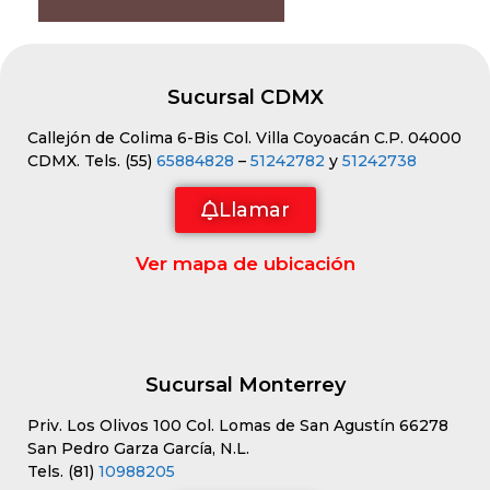
Sucursal CDMX
Callejón de Colima 6-Bis Col. Villa Coyoacán C.P. 04000
CDMX. Tels. (55)
65884828
–
51242782
y
51242738
Llamar
Ver mapa de ubicación
Sucursal Monterrey
Priv. Los Olivos 100 Col. Lomas de San Agustín 66278
San Pedro Garza García, N.L.
Tels. (81)
10988205