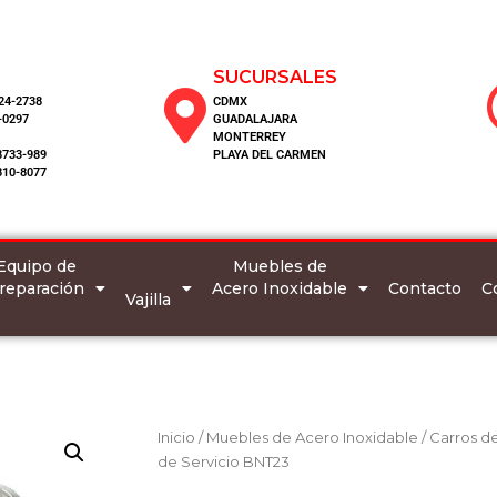
SUCURSALES
124-2738
CDMX
-0297
GUADALAJARA
MONTERREY
8733-989
PLAYA DEL CARMEN
810-8077
Equipo de
Muebles de
reparación
Acero Inoxidable
C
Contacto
Vajilla
Inicio
/
Muebles de Acero Inoxidable
/
Carros de
de Servicio BNT23