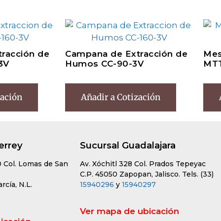
racción de
Campana de Extracción de
Mes
3V
Humos CC-90-3V
MT
zación
Añadir a Cotización
errey
Sucursal Guadalajara
0 Col. Lomas de San
Av. Xóchitl 328 Col. Prados Tepeyac
C.P. 45050 Zapopan, Jalisco. Tels. (33)
cía, N.L.
15940296
y
15940297
Ver mapa de ubicación