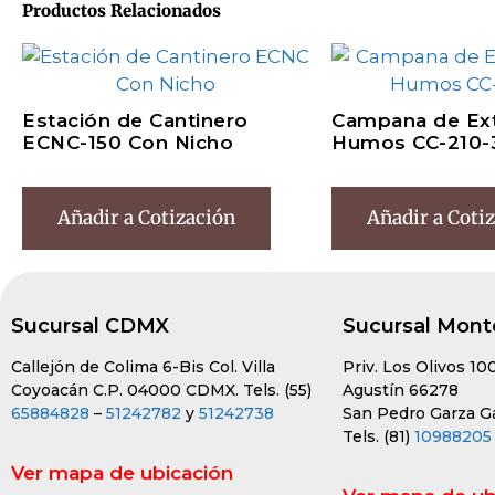
Productos Relacionados
Estación de Cantinero
Campana de Ext
ECNC-150 Con Nicho
Humos CC-210-
Añadir a Cotización
Añadir a Coti
Sucursal CDMX
Sucursal Mont
Callejón de Colima 6-Bis Col. Villa
Priv. Los Olivos 10
Coyoacán C.P. 04000 CDMX. Tels. (55)
Agustín 66278
65884828
–
51242782
y
51242738
San Pedro Garza Gar
Tels. (81)
10988205
Ver mapa de ubicación