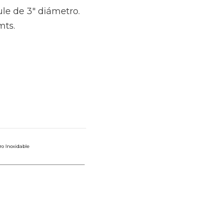
ule de 3″ diámetro.
mts.
o Inoxidable