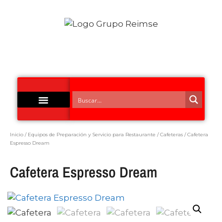
Acero Inoxidable
Inicio
/
Equipos de Preparación y Servicio para Restaurante
/
Cafeteras
/ Cafetera
Espresso Dream
Cafetera Espresso Dream