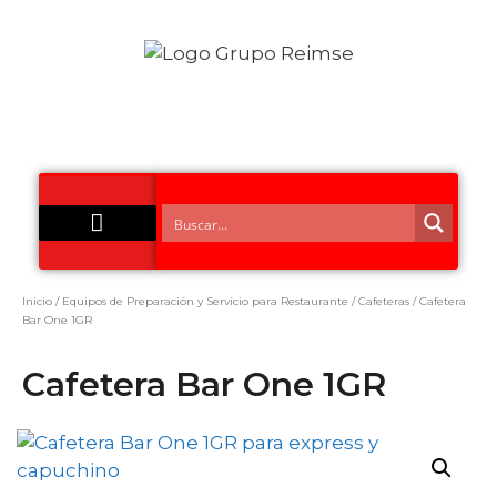
Acero Inoxidable
Inicio
/
Equipos de Preparación y Servicio para Restaurante
/
Cafeteras
/ Cafetera
Bar One 1GR
Cafetera Bar One 1GR