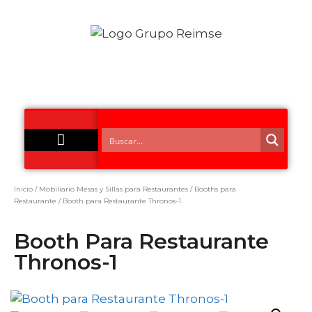
Acero Inoxidable
Inicio
/
Mobiliario Mesas y Sillas para Restaurantes
/
Booths para
Restaurante
/ Booth para Restaurante Thronos-1
Booth Para Restaurante
Thronos-1