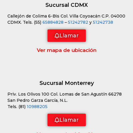
Sucursal CDMX
Callejón de Colima 6-Bis Col. Villa Coyoacán C.P. 04000
CDMX. Tels. (55)
65884828
–
51242782
y
51242738
Llamar
Ver mapa de ubicación
Sucursal Monterrey
Priv. Los Olivos 100 Col. Lomas de San Agustín 66278
San Pedro Garza García, N.L.
Tels. (81)
10988205
Llamar